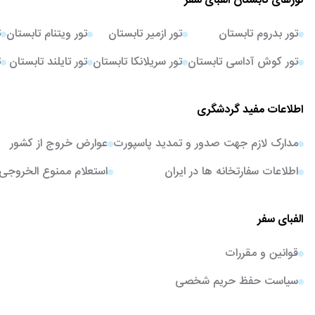
تورهای تابستان الفبای سفر
تور بدروم تابستان
تور ازمیر تابستان
تور ویتنام تابستان
ت
تور کوش آداسی تابستان
تور سریلانکا تابستان
تور تایلند تابستان
ت
اطلاعات مفید گردشگری
مدارک لازم جهت صدور و تمدید پاسپورت
عوارض خروج از کشور
اطلاعات سفارتخانه ها در ایران
استعلام ممنوع الخروجی
الفبای سفر
قوانین و مقررات
سیاست حفظ حریم شخصی