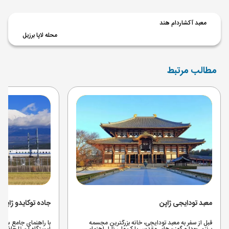
معبد آکشاردام هند
محله لاپا برزیل
مطالب مرتبط
معبد تودایجی ژاپن
جاده توکایدو ژاپن
قبل از سفر به معبد تودایجی، خانه بزرگترین مجسمه