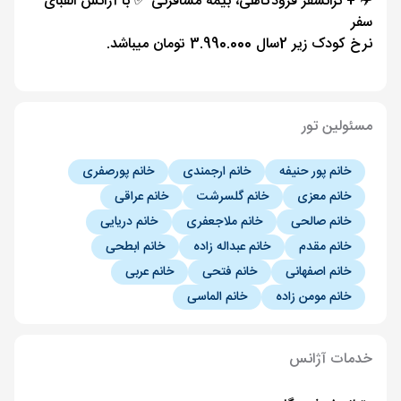
✈️ + ترانسفر فرودگاهی، بیمه مسافرتی ✅ با آژانس الفبای
سفر
نرخ کودک زیر 2سال 3.990.000 تومان میباشد.
مسئولین تور
خانم پور حنیفه
خانم ارجمندی
خانم پورصفری
خانم معزی
خانم گلسرشت
خانم عراقی
خانم صالحی
خانم ملاجعفری
خانم دریایی
خانم مقدم
خانم عبداله زاده
خانم ابطحی
خانم اصفهانی
خانم فتحی
خانم عربی
خانم مومن زاده
خانم الماسی
خدمات آژانس