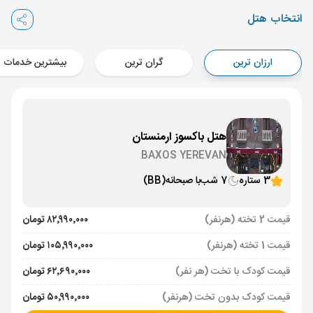
Aircraft - کاسپین (Economy)
انتخاب هتل
برنامه برگشت :
18 مرداد
ساعت: 14:00
ایروان ,
فرودگاه بین‌المللی زوارتنوتس EVN
ارزان ترین
گران ترین
بیشترین خدمات
مدت پرواز :
02:00
تهران ,
فرودگاه بین‌المللی امام خمینی IKA
Aircraft - کاسپین (Economy)
هتل باکسوز ارمنستان
BAXOS YEREVAN
3 ستاره
7 شب
با صبحانه
(BB)
قیمت 2 تخته (هرنفر)
۸۲٬۹۹۰٬۰۰۰ تومان
قیمت 1 تخته (هرنفر)
۱۰۵٬۹۹۰٬۰۰۰ تومان
قیمت کودک با تخت (هر نفر)
۶۲٬۶۹۰٬۰۰۰ تومان
قیمت کودک بدون تخت (هرنفر)
۵۰٬۹۹۰٬۰۰۰ تومان