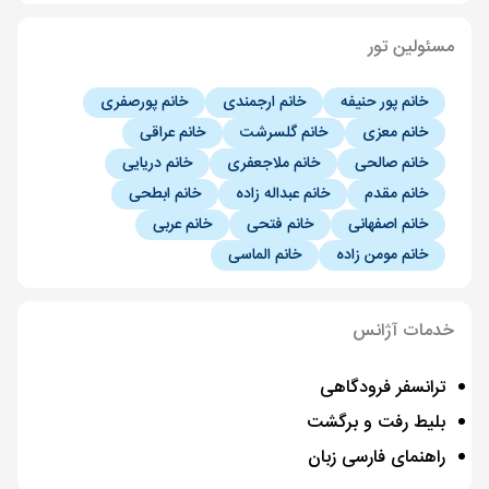
مسئولین تور
خانم پور حنیفه
خانم ارجمندی
خانم پورصفری
خانم معزی
خانم گلسرشت
خانم عراقی
خانم صالحی
خانم ملاجعفری
خانم دریایی
خانم مقدم
خانم عبداله زاده
خانم ابطحی
خانم اصفهانی
خانم فتحی
خانم عربی
خانم مومن زاده
خانم الماسی
خدمات آژانس
ترانسفر فرودگاهی
بلیط رفت و برگشت
راهنمای فارسی زبان