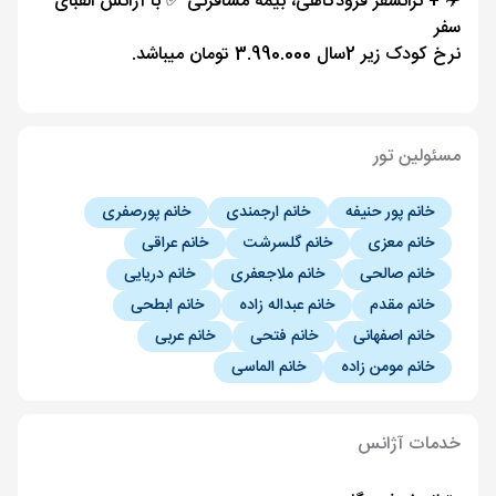
✈️ + ترانسفر فرودگاهی، بیمه مسافرتی ✅ با آژانس الفبای
سفر
نرخ کودک زیر 2سال 3.990.000 تومان میباشد.
مسئولین تور
خانم پور حنیفه
خانم ارجمندی
خانم پورصفری
خانم معزی
خانم گلسرشت
خانم عراقی
خانم صالحی
خانم ملاجعفری
خانم دریایی
خانم مقدم
خانم عبداله زاده
خانم ابطحی
خانم اصفهانی
خانم فتحی
خانم عربی
خانم مومن زاده
خانم الماسی
خدمات آژانس