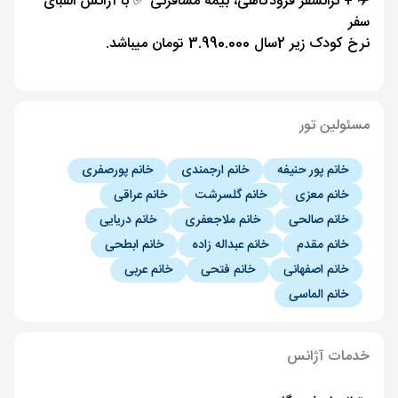
✈️ + ترانسفر فرودگاهی، بیمه مسافرتی ✅ با آژانس الفبای
سفر
نرخ کودک زیر 2سال 3.990.000 تومان میباشد.
مسئولین تور
خانم پور حنیفه
خانم ارجمندی
خانم پورصفری
خانم معزی
خانم گلسرشت
خانم عراقی
خانم صالحی
خانم ملاجعفری
خانم دریایی
خانم مقدم
خانم عبداله زاده
خانم ابطحی
خانم اصفهانی
خانم فتحی
خانم عربی
خانم الماسی
خدمات آژانس