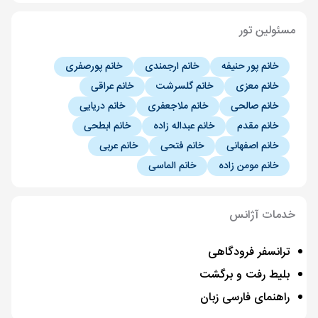
مسئولین تور
خانم پور حنیفه
خانم ارجمندی
خانم پورصفری
خانم معزی
خانم گلسرشت
خانم عراقی
خانم صالحی
خانم ملاجعفری
خانم دریایی
خانم مقدم
خانم عبداله زاده
خانم ابطحی
خانم اصفهانی
خانم فتحی
خانم عربی
خانم مومن زاده
خانم الماسی
خدمات آژانس
ترانسفر فرودگاهی
بلیط رفت و برگشت
راهنمای فارسی زبان