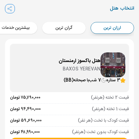
Aircraft - معراج (Economy)
انتخاب هتل
برنامه برگشت :
07 مرداد
ساعت: 16:00
ایروان ,
فرودگاه بین‌المللی زوارتنوتس EVN
ارزان ترین
گران ترین
بیشترین خدمات
مدت پرواز :
02:00
تهران ,
فرودگاه بین‌المللی امام خمینی IKA
Aircraft - معراج (Economy)
هتل باکسوز ارمنستان
BAXOS YEREVAN
3 ستاره
7 شب
با صبحانه
(BB)
قیمت 2 تخته (هرنفر)
۷۵٬۷۹۰٬۰۰۰ تومان
قیمت 1 تخته (هرنفر)
۹۴٬۴۹۰٬۰۰۰ تومان
قیمت کودک با تخت (هر نفر)
۵۹٬۶۹۰٬۰۰۰ تومان
قیمت کودک بدون تخت (هرنفر)
۴۸٬۹۹۰٬۰۰۰ تومان