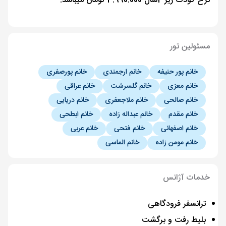
نرخ کودک زیر 2سال 3.990.000 تومان میباشد.
مسئولین تور
خانم پور حنیفه
خانم ارجمندی
خانم پورصفری
خانم معزی
خانم گلسرشت
خانم عراقی
خانم صالحی
خانم ملاجعفری
خانم دریایی
خانم مقدم
خانم عبداله زاده
خانم ابطحی
خانم اصفهانی
خانم فتحی
خانم عربی
خانم مومن زاده
خانم الماسی
خدمات آژانس
ترانسفر فرودگاهی
بلیط رفت و برگشت