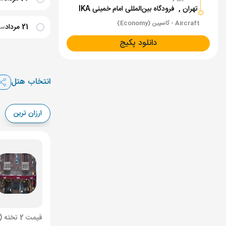
تهران ,
فرودگاه بین‌المللی امام خمینی IKA
Aircraft - کاسپین (Economy)
21 مرداد
ساعت
دانلود پکیج
22 مرداد
ساع
انتخاب هتل
23 مرداد
سا
24 مرداد
سا
ارزان ترین
25 مرداد
سا
26 مرداد
ساع
27 مرداد
سا
قیمت 2 تخته (هرنفر)
28 مرداد
سا