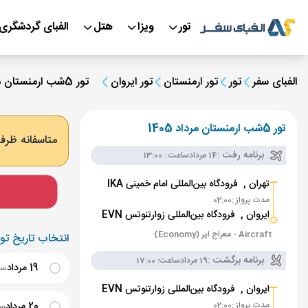
تور
ویزا
هتل
الفبای گردشگری
الفبای سفر
تور
تور ارمنستان
تور ایروان
تور 5شب ارمنستان مرداد 1405
تور 5شب ارمنستان مرداد 1405
متاسفانه ظرفی
برنامه رفت :
14 مرداد
ساعت : 13:00
تهران ,
فرودگاه بین‌المللی امام خمینی IKA
مدت پرواز :
02:00
ایروان ,
فرودگاه بین‌المللی زوارتنوتس EVN
Aircraft - معراج ایر (Economy)
انتخاب تاریخ تور
برنامه برگشت :
19 مرداد
ساعت: 17:00
19 مرداد
ساعت
ایروان ,
فرودگاه بین‌المللی زوارتنوتس EVN
مدت پرواز :
02:00
20 مرداد
ساع