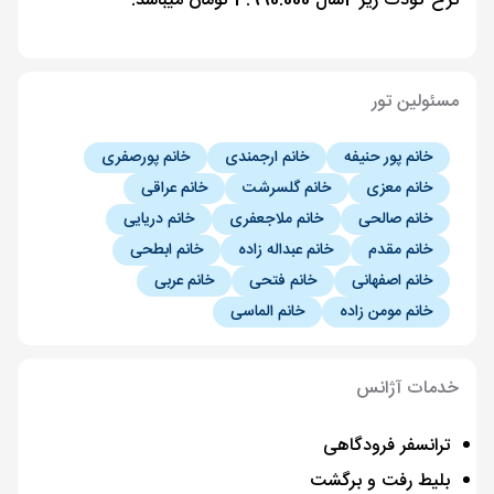
نرخ کودک زیر 2سال 3.990.000 تومان میباشد.
مسئولین تور
خانم پور حنیفه
خانم ارجمندی
خانم پورصفری
خانم معزی
خانم گلسرشت
خانم عراقی
خانم صالحی
خانم ملاجعفری
خانم دریایی
خانم مقدم
خانم عبداله زاده
خانم ابطحی
خانم اصفهانی
خانم فتحی
خانم عربی
خانم مومن زاده
خانم الماسی
خدمات آژانس
ترانسفر فرودگاهی
بلیط رفت و برگشت