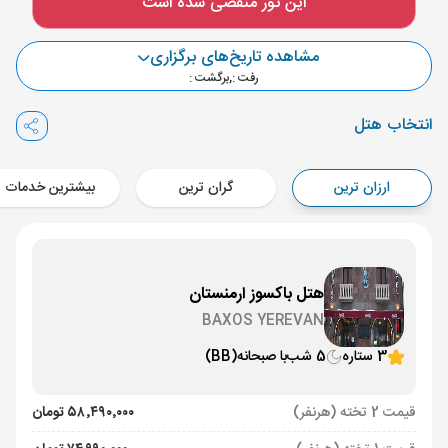
این تور منقضی شده است
Aircraft - کاسپین (Economy)
برنامه برگشت :
11 مرداد
ساعت: 14:00
مشاهده تاریخ‌های برگزاری
رفت :
,
برگشت :
ایروان ,
فرودگاه بین‌المللی زوارتنوتس EVN
مدت پرواز :
02:00
انتخاب هتل
تهران ,
فرودگاه بین‌المللی امام خمینی IKA
Aircraft - کاسپین (Economy)
ارزان ترین
گران ترین
بیشترین خدمات
هتل باکسوز ارمنستان
BAXOS YEREVAN
3 ستاره
5 شب
با صبحانه
(BB)
قیمت 2 تخته (هرنفر)
۵۸٬۴۹۰٬۰۰۰ تومان