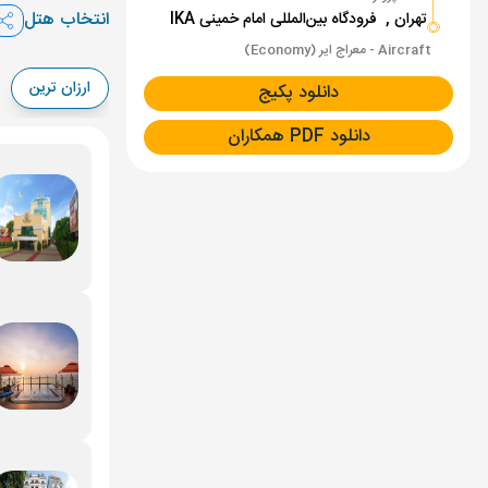
انتخاب هتل
تهران ,
فرودگاه بین‌المللی امام خمینی IKA
12 مهر
ساعت 00
Aircraft - معراج ایر (Economy)
21 مهر
ساعت 00
ارزان ترین
دانلود پکیج
دانلود PDF همکاران
30 مهر
ساعت 