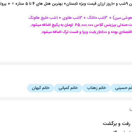
 ✅ با آژانس الفبای سفر
3شب دانانگ +
3شب هانوی
+ 1شب خلیج هالونگ
کلاس 65.000.000 تومان به پکیج اضافه میشود.
ر بابت ویزا و فست ترک اضافه میشود.
نم حسینی
خانم زهتاب
خانم کمپانی
خانم کیهان
س
 رفت و برگشت