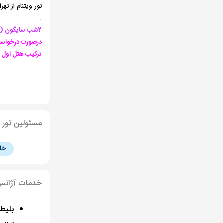
تور ویتنام از تهران 9شب و 10روز ارزان قیمت ویژه تابستان+ بهترین هتل های 4 تا 5 ستاره ⭐️ + پرواز معراج✈️ + ترانسفر فرودگاهی، بیمه مسافرتی
.
2شب سایگون (هوشی مین) +
درصورت درخواست صندلی بیزینس 
ترکیب هتل اول اقتصادی بوده و 100دلا
مسئولین تور
خا
خدمات آژان
بلیط