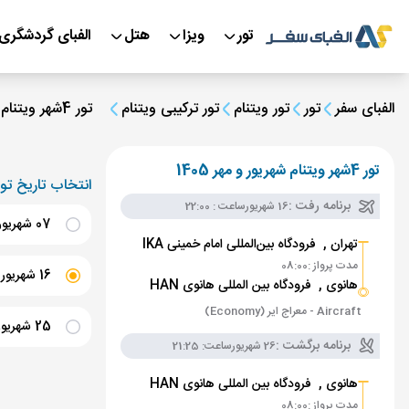
تور
ویزا
هتل
الفبای گردشگری
الفبای سفر
تور
تور ویتنام
تور ترکیبی ویتنام
تور 4شهر ویتنام شهریور و مهر 1405
تور 4شهر ویتنام شهریور و مهر 1405
انتخاب تاریخ تور
برنامه رفت :
16 شهریور
ساعت : 22:00
07 شهریور
تهران ,
فرودگاه بین‌المللی امام خمینی IKA
مدت پرواز :
08:00
16 شهریور
س
هانوی ,
فرودگاه بین المللی هانوی HAN
Aircraft - معراج ایر (Economy)
25 شهریور
برنامه برگشت :
26 شهریور
ساعت: 21:25
03 مهر
ساعت 
هانوی ,
فرودگاه بین المللی هانوی HAN
مدت پرواز :
08:00