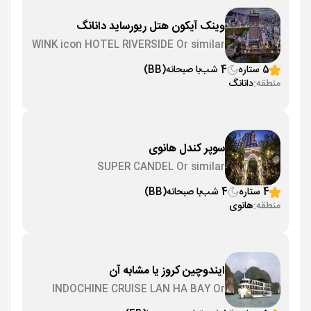
وینک آیکون هتل ریورساید دانانگ
WINK icon HOTEL RIVERSIDE Or similar
5 ستاره
4 شب
با صبحانه
(BB)
منطقه:
دانانگ
سوپر کندل هانوی
SUPER CANDEL Or similar
4 ستاره
4 شب
با صبحانه
(BB)
منطقه:
هانوی
ایندوچین کروز یا مشابه آن
INDOCHINE CRUISE LAN HA BAY Or
similar