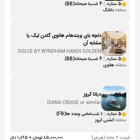
5 ستاره
4 شب
با صبحانه
(BB)
منطقه:
دانانگ
دلچه بای ویندهام هانوی گلدن لیک یا
مشابه آن
DOLCE BY WYNDHAM HANOI GOLDEN
LAKE Or similar
5 ستاره
4 شب
با صبحانه
(BB)
منطقه:
هانوی
دیانا کروز
DIANA CRUISE or similar
5 ستاره
1 شب
تمامی وعده ها
(FB)
منطقه:
کشتی کروز
قیمت 2 تخته (هرنفر)
۸۵٬۰۰۰٬۰۰۰ تومان + ۱٬۸۹۵ دلار