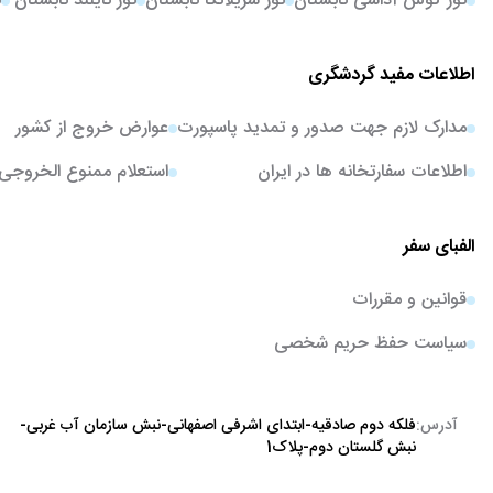
تور کوش آداسی تابستان
تور سریلانکا تابستان
تور تایلند تابستان
ت
اطلاعات مفید گردشگری
مدارک لازم جهت صدور و تمدید پاسپورت
عوارض خروج از کشور
اطلاعات سفارتخانه ها در ایران
استعلام ممنوع الخروجی
الفبای سفر
قوانین و مقررات
سیاست حفظ حریم شخصی
آدرس:
فلکه دوم صادقیه-ابتدای اشرفی اصفهانی-نبش سازمان آب غربی-
نبش گلستان دوم-پلاک1