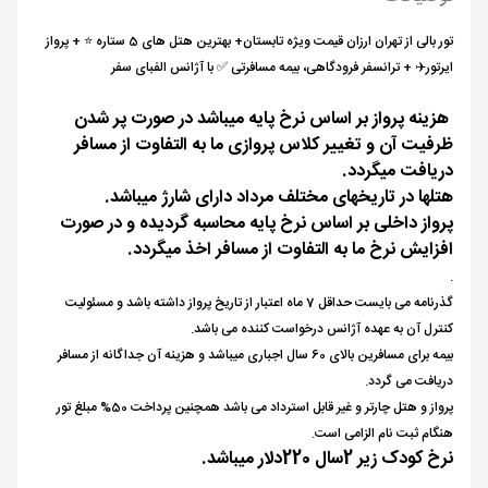
تور بالی از تهران ارزان قیمت ویژه تابستان+ بهترین هتل های 5 ستاره ⭐️ + پرواز
ایرتور✈️ + ترانسفر فرودگاهی، بیمه مسافرتی ✅ با آژانس الفبای سفر
هزینه پرواز بر اساس نرخ پایه میباشد در صورت پر شدن
ظرفیت آن و تغییر کلاس پروازی ما به التفاوت از مسافر
دریافت میگردد.
هتلها در تاریخهای مختلف مرداد دارای شارژ میباشد.
پرواز داخلی بر اساس نرخ پایه محاسبه گردیده و در صورت
افزایش نرخ ما به التفاوت از مسافر اخذ میگردد.
.
گذرنامه می بایست حداقل 7 ماه اعتبار از تاریخ پرواز داشته باشد و مسئولیت
کنترل آن به عهده آژانس درخواست کننده می باشد.
بیمه برای مسافرین بالای 60 سال اجباری میباشد و هزینه آن جداگانه از مسافر
دریافت می گردد.
پرواز و هتل چارتر و غیر قابل استرداد می باشد همچنین پرداخت 50% مبلغ تور
هنگام ثبت نام الزامی است.
نرخ کودک زیر 2سال 220دلار میباشد.