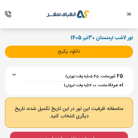
تور 7شب ارمنستان 30تیر 1405
دانلود پکیج
25 تیر
ساعت: 05:45
(به وقت تهران)
01 مرداد
ساعت: 16:00
(به وقت ایروان)
برنامه رفت :
25 تیر
ساعت : 05:45
متاسفانه ظرفیت این تور در این تاریخ تکمیل شده، تاریخ
دیگری انتخاب کنید.
تهران ,
فرودگاه بین‌المللی امام خمینی IKA
مدت پرواز :
02:00
ایروان ,
فرودگاه بین‌المللی زوارتنوتس EVN