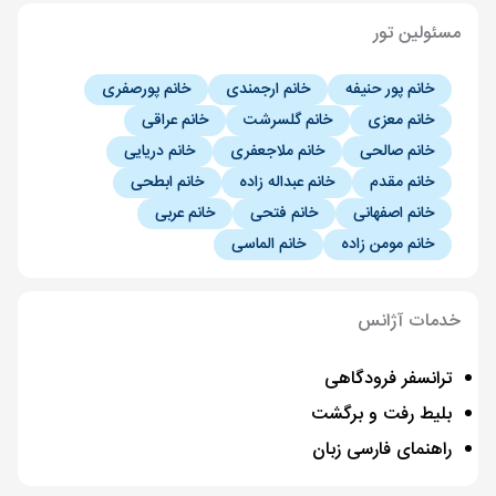
مسئولین تور
خانم پور حنیفه
خانم ارجمندی
خانم پورصفری
خانم معزی
خانم گلسرشت
خانم عراقی
خانم صالحی
خانم ملاجعفری
خانم دریایی
خانم مقدم
خانم عبداله زاده
خانم ابطحی
خانم اصفهانی
خانم فتحی
خانم عربی
خانم مومن زاده
خانم الماسی
خدمات آژانس
ترانسفر فرودگاهی
بلیط رفت و برگشت
راهنمای فارسی زبان