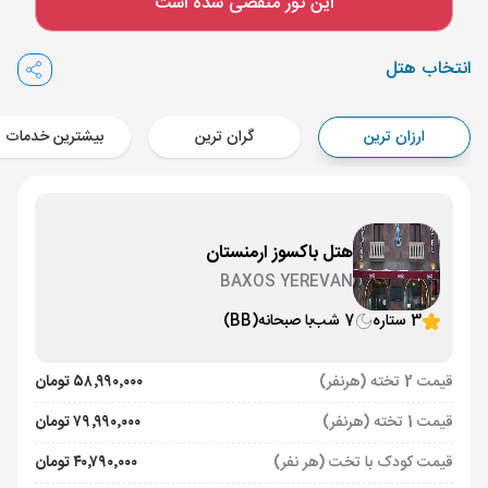
این تور منقضی شده است
Aircraft - کاسپین (Economy)
برنامه برگشت :
01 مرداد
ساعت: 16:00
انتخاب هتل
ایروان ,
فرودگاه بین‌المللی زوارتنوتس EVN
مدت پرواز :
02:00
ارزان ترین
گران ترین
بیشترین خدمات
تهران ,
فرودگاه بین‌المللی امام خمینی IKA
Aircraft - کاسپین (Economy)
هتل باکسوز ارمنستان
BAXOS YEREVAN
3 ستاره
7 شب
با صبحانه
(BB)
قیمت 2 تخته (هرنفر)
۵۸٬۹۹۰٬۰۰۰ تومان
قیمت 1 تخته (هرنفر)
۷۹٬۹۹۰٬۰۰۰ تومان
قیمت کودک با تخت (هر نفر)
۴۰٬۷۹۰٬۰۰۰ تومان