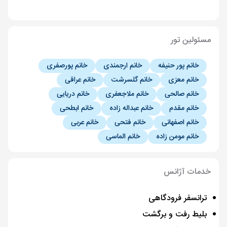
مسئولین تور
خانم پور حنیفه
خانم ارجمندی
خانم پورصفری
خانم معزی
خانم گلسرشت
خانم عراقی
خانم صالحی
خانم ملاجعفری
خانم دریایی
خانم مقدم
خانم عبداله زاده
خانم ابطحی
خانم اصفهانی
خانم فتحی
خانم عربی
خانم مومن زاده
خانم الماسی
خدمات آژانس
ترانسفر فرودگاهی
بلیط رفت و برگشت