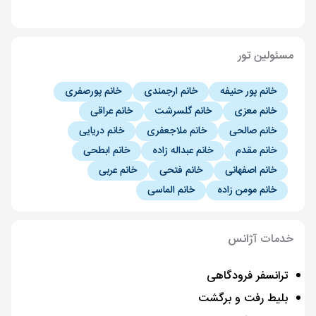
مسئولین تور
خانم پور حنیفه
خانم ارجمندی
خانم پورصفری
خانم معزی
خانم گلسرشت
خانم عراقی
خانم صالحی
خانم ملاجعفری
خانم دریایی
خانم مقدم
خانم عبداله زاده
خانم ابطحی
خانم اصفهانی
خانم فتحی
خانم عربی
خانم مومن زاده
خانم الماسی
خدمات آژانس
ترانسفر فرودگاهی
بلیط رفت و برگشت