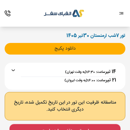
تور 7شب ارمنستان 30تیر 1405
دانلود پکیج
14 تیر
ساعت: 16:30
(به وقت تهران)
21 تیر
ساعت: 16:00
(به وقت ایروان)
برنامه رفت :
14 تیر
ساعت : 16:30
متاسفانه ظرفیت این تور در این تاریخ تکمیل شده، تاریخ
دیگری انتخاب کنید.
تهران ,
فرودگاه بین‌المللی امام خمینی IKA
مدت پرواز :
02:00
ایروان ,
فرودگاه بین‌المللی زوارتنوتس EVN