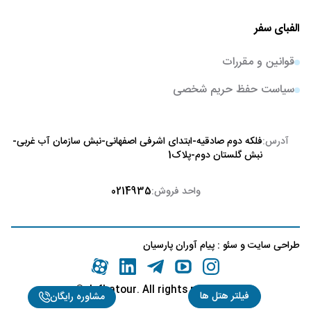
الفبای سفر
قوانین و مقررات
سیاست حفظ حریم شخصی
آدرس:
فلکه دوم صادقیه-ابتدای اشرفی اصفهانی-نبش سازمان آب غربی-
نبش گلستان دوم-پلاک1
واحد فروش:
0214935
طراحی سایت
و
سئو
:
پیام آوران پارسیان
©
.alefbatour. All rights reserved
فیلتر هتل ها
مشاوره رایگان