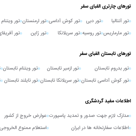
تورهای چارتری الفبای سفر
تور آنتالیا
تور دبی
تور کوش آداسی
تور ارمنستان
تور ویتنام
تور مارماریس
تور روسیه
تور سریلانکا
تور ژاپن
تور آفریقا
تورهای تابستان الفبای سفر
تور بدروم تابستان
تور ازمیر تابستان
تور ویتنام تابستان
ت
تور کوش آداسی تابستان
تور سریلانکا تابستان
تور تایلند تابستان
ت
اطلاعات مفید گردشگری
مدارک لازم جهت صدور و تمدید پاسپورت
عوارض خروج از کشور
اطلاعات سفارتخانه ها در ایران
استعلام ممنوع الخروجی