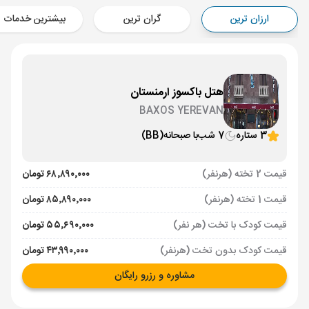
Aircraft - کاسپین (Economy)
ارزان ترین
گران ترین
بیشترین خدمات
برنامه برگشت :
01 تیر
ساعت: 14:00
ایروان ,
فرودگاه بین‌المللی زوارتنوتس EVN
مدت پرواز :
02:00
تهران ,
فرودگاه بین‌المللی امام خمینی IKA
هتل باکسوز ارمنستان
Aircraft - کاسپین (Economy)
BAXOS YEREVAN
3 ستاره
7 شب
با صبحانه
(BB)
قیمت 2 تخته (هرنفر)
۶۸٬۸۹۰٬۰۰۰ تومان
قیمت 1 تخته (هرنفر)
۸۵٬۸۹۰٬۰۰۰ تومان
قیمت کودک با تخت (هر نفر)
۵۵٬۶۹۰٬۰۰۰ تومان
قیمت کودک بدون تخت (هرنفر)
۴۳٬۹۹۰٬۰۰۰ تومان
مشاوره و رزرو رایگان