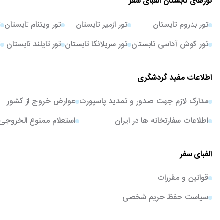
تورهای تابستان الفبای سفر
تور بدروم تابستان
تور ازمیر تابستان
تور ویتنام تابستان
ت
تور کوش آداسی تابستان
تور سریلانکا تابستان
تور تایلند تابستان
ت
اطلاعات مفید گردشگری
مدارک لازم جهت صدور و تمدید پاسپورت
عوارض خروج از کشور
اطلاعات سفارتخانه ها در ایران
استعلام ممنوع الخروجی
الفبای سفر
قوانین و مقررات
سیاست حفظ حریم شخصی