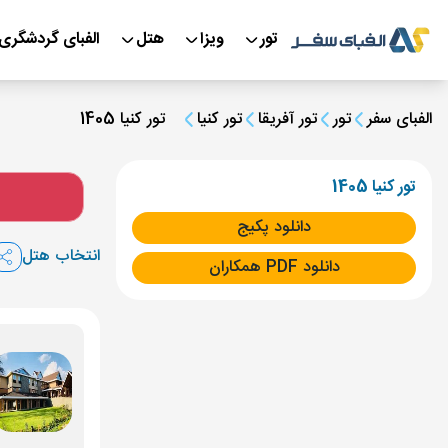
تور
ویزا
هتل
الفبای گردشگری
الفبای سفر
تور
تور آفریقا
تور کنیا
تور کنیا 1405
تور کنیا 1405
دانلود پکیج
انتخاب هتل
دانلود PDF همکاران