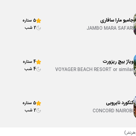
جامبو مارا سافاری
5 ستاره
2 شب
JAMBO MARA SAFARI
ویاژ بیچ ریزورت
4 ستاره
4 شب
VOYAGER BEACH RESORT or similar
کنکورد نایروبی
5 ستاره
2 شب
CONCORD NAIROBI