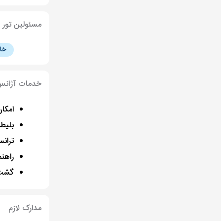
مسئولین تور
خا
خدمات آژان
امکان 
بلیط
تران
راهن
گشت
مدارک لازم