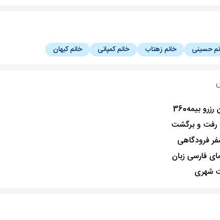
نم حسینی
خانم زهتاب
خانم کمپانی
خانم کیهان
س
رزرو بیمه360
 رفت و برگشت
سفر فرودگاهی
مای فارسی زبان
 شهری