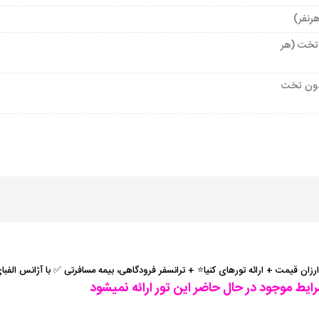
تخت (هر
ون تخت
ن ارزان قیمت + ارائه تورهای کنیا⭐️ + ترانسفر فرودگاهی، بیمه مسافرتی ✅ با آژانس الفب
رایط موجود در حال حاضر این تور ارائه نمیشود