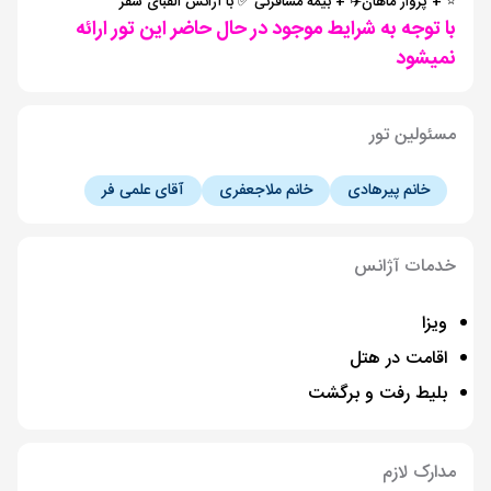
⭐️ + پرواز ماهان✈️ + بیمه مسافرتی ✅ با آژانس الفبای سفر
با توجه به شرایط موجود در حال حاضر این تور ارائه
نمیشود
مسئولین تور
خانم پیرهادی
خانم ملاجعفری
آقای علمی فر
خدمات آژانس
ویزا
اقامت در هتل
بلیط رفت و برگشت
مدارک لازم