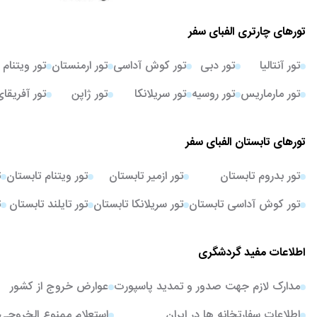
تورهای چارتری الفبای سفر
تور آنتالیا
تور دبی
تور کوش آداسی
تور ارمنستان
تور ویتنام
تور مارماریس
تور روسیه
تور سریلانکا
تور ژاپن
تور آفریقا
تورهای تابستان الفبای سفر
تور بدروم تابستان
تور ازمیر تابستان
تور ویتنام تابستان
ت
تور کوش آداسی تابستان
تور سریلانکا تابستان
تور تایلند تابستان
ت
اطلاعات مفید گردشگری
مدارک لازم جهت صدور و تمدید پاسپورت
عوارض خروج از کشور
اطلاعات سفارتخانه ها در ایران
استعلام ممنوع الخروجی