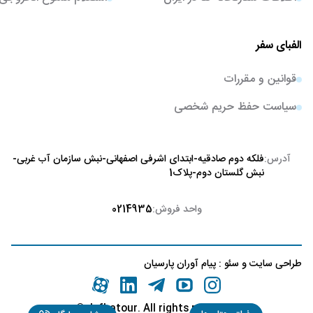
الفبای سفر
قوانین و مقررات
سیاست حفظ حریم شخصی
آدرس:
فلکه دوم صادقیه-ابتدای اشرفی اصفهانی-نبش سازمان آب غربی-
نبش گلستان دوم-پلاک1
واحد فروش:
0214935
طراحی سایت
و
سئو
:
پیام آوران پارسیان
©
.alefbatour. All rights reserved