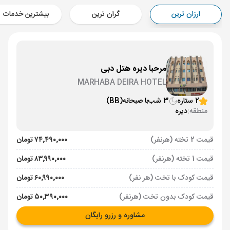
Aircraft - ماهان (Economy)
ارزان ترین
گران ترین
بیشترین خدمات
برنامه برگشت :
14 فروردین
ساعت: 11:15
دبی ,
فرودگاه بین‌المللی دبی DXB
مدت پرواز :
02:00
تهران ,
فرودگاه بین‌المللی امام خمینی IKA
مرحبا دیره هتل دبی
Aircraft - ماهان (Economy)
MARHABA DEIRA HOTEL
2 ستاره
3 شب
با صبحانه
(BB)
منطقه:
دیره
قیمت 2 تخته (هرنفر)
۷۴٬۴۹۰٬۰۰۰ تومان
قیمت 1 تخته (هرنفر)
۸۳٬۹۹۰٬۰۰۰ تومان
قیمت کودک با تخت (هر نفر)
۶۰٬۹۹۰٬۰۰۰ تومان
قیمت کودک بدون تخت (هرنفر)
۵۰٬۳۹۰٬۰۰۰ تومان
مشاوره و رزرو رایگان