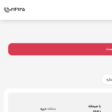
0214935
است
اره
با صبحانه
منطقه:
دیره