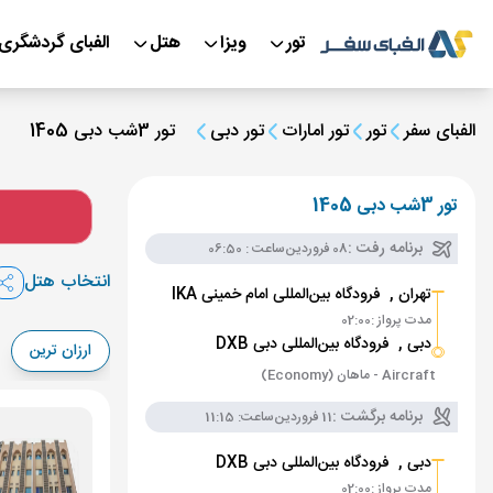
تور
ویزا
هتل
الفبای گردشگری
الفبای سفر
تور
تور امارات
تور دبی
تور 3شب دبی 1405
تور 3شب دبی 1405
برنامه رفت :
08 فروردین
ساعت : 06:50
انتخاب هتل
تهران ,
فرودگاه بین‌المللی امام خمینی IKA
مدت پرواز :
02:00
دبی ,
فرودگاه بین‌المللی دبی DXB
ارزان ترین
Aircraft - ماهان (Economy)
برنامه برگشت :
11 فروردین
ساعت: 11:15
دبی ,
فرودگاه بین‌المللی دبی DXB
مدت پرواز :
02:00