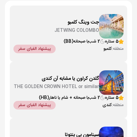
جت وینگ کلمبو
JETWING COLOMBO
5 ستاره
2 شب
با صبحانه
(BB)
منطقه:
کلمبو
پیشنهاد الفبای سفر
گلدن کراون یا مشابه آن کندی
THE GOLDEN CROWN HOTEL or similar
5 ستاره
2 شب
با صبحانه + شام یا ناهار
(HB)
منطقه:
کندی
پیشنهاد الفبای سفر
سینامون بی بنتوتا