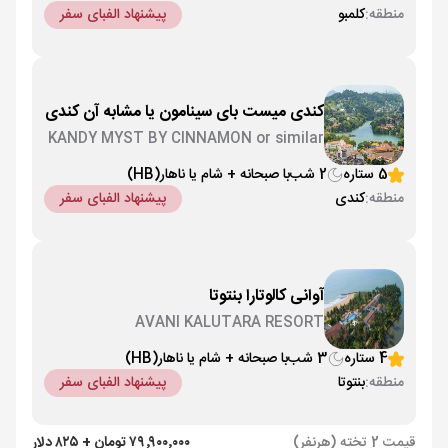
منطقه:
کلمبو
پیشنهاد الفبای سفر
کندی میست بای سینامون یا مشابه آن کندی
KANDY MYST BY CINNAMON or similar
5 ستاره
2 شب
با صبحانه + شام یا ناهار
(HB)
منطقه:
کندی
پیشنهاد الفبای سفر
آوانی کالوتارا بنتوتا
AVANI KALUTARA RESORT
4 ستاره
3 شب
با صبحانه + شام یا ناهار
(HB)
منطقه:
بنتوتا
پیشنهاد الفبای سفر
قیمت 2 تخته (هرنفر)
۷۹٬۹۰۰٬۰۰۰ تومان + ۸۲۵ دلار