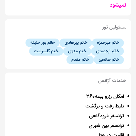
نمیشود
مسئولین تور
خانم میرحمزه
خانم پیرهادی
خانم پور حنیفه
خانم ارجمندی
خانم معزی
خانم گلسرشت
خانم صالحی
خانم مقدم
خدمات آژانس
امکان رزرو بیمه360
بلیط رفت و برگشت
ترانسفر فرودگاهی
ترانسفر بین شهری
اقامت در هتل