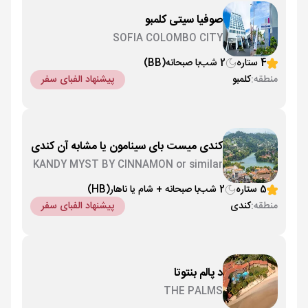
صوفیا سیتی کلمبو
SOFIA COLOMBO CITY
4 ستاره
2 شب
با صبحانه
(BB)
منطقه:
کلمبو
پیشنهاد الفبای سفر
کندی میست بای سینامون یا مشابه آن کندی
KANDY MYST BY CINNAMON or similar
5 ستاره
2 شب
با صبحانه + شام یا ناهار
(HB)
منطقه:
کندی
پیشنهاد الفبای سفر
د پالم بنتوتا
THE PALMS