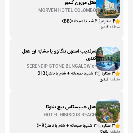
هتل مورون کلمبو
MORVEN HOTEL COLOMBO
4 ستاره
2 شب
با صبحانه
(BB)
منطقه:
کلمبو
سرندیپ استون بنگالوو یا مشابه آن هتل
کندی
SERENDIP STONE BUNGALOW or
similar
3 ستاره
2 شب
با صبحانه + شام یا ناهار
(HB)
منطقه:
کندی
هتل هیبیسکاس بیچ بنتوتا
HOTEL HIBISCUS BEACH
3 ستاره
3 شب
با صبحانه + شام یا ناهار
(HB)
منطقه:
بنتوتا