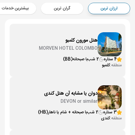
Aircraft - معراج ایر (Economy)
ارزان ترین
گران ترین
بیشترین خدمات
برنامه برگشت :
10 فروردین
ساعت: 17:00
کلمبو ,
فرودگاه بین‌المللی باندرانیکی CMB
مدت پرواز :
04:40
تهران ,
فرودگاه بین‌المللی امام خمینی IKA
هتل مورون کلمبو
Aircraft - معراج ایر (Economy)
MORVEN HOTEL COLOMBO
4 ستاره
2 شب
با صبحانه
(BB)
منطقه:
کلمبو
دوان یا مشابه آن هتل کندی
DEVON or similar
3 ستاره
2 شب
با صبحانه + شام یا ناهار
(HB)
منطقه:
کندی