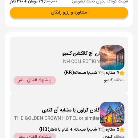
قیمت کودک بدون تخت (هرنفر)
۷۹٬۹۰۰٬۰۰۰ تومان + ۲۷۰ دلار
مشاوره و رزرو رایگان
ان اچ کالکشن کلمبو
NH COLLECTION
5 ستاره
2 شب
با صبحانه
(BB)
منطقه:
کلمبو
پیشنهاد الفبای سفر
گلدن کراون یا مشابه آن کندی
THE GOLDEN CROWN HOTEL or similar
5 ستاره
2 شب
با صبحانه + شام یا ناهار
(HB)
منطقه:
کندی
پیشنهاد الفبای سفر