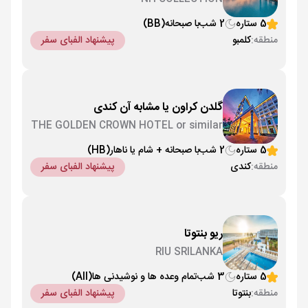
5 ستاره
2 شب
با صبحانه
(BB)
منطقه:
کلمبو
پیشنهاد الفبای سفر
گلدن کراون یا مشابه آن کندی
THE GOLDEN CROWN HOTEL or similar
5 ستاره
2 شب
با صبحانه + شام یا ناهار
(HB)
منطقه:
کندی
پیشنهاد الفبای سفر
ریو بنتوتا
RIU SRILANKA
5 ستاره
3 شب
تمام وعده ها و نوشیدنی ها
(All)
منطقه:
بنتوتا
پیشنهاد الفبای سفر