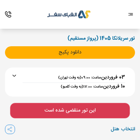
تور سریلانکا 1405 (پرواز مستقیم)
دانلود پکیج
03 فروردین
ساعت: 09:00
(به وقت تهران)
10 فروردین
ساعت: 17:00
(به وقت کلمبو)
برنامه رفت :
03 فروردین
ساعت : 09:00
این تور منقضی شده است
تهران ,
فرودگاه بین‌المللی امام خمینی IKA
مدت پرواز :
04:40
انتخاب هتل
کلمبو ,
فرودگاه بین‌المللی باندرانیکی CMB