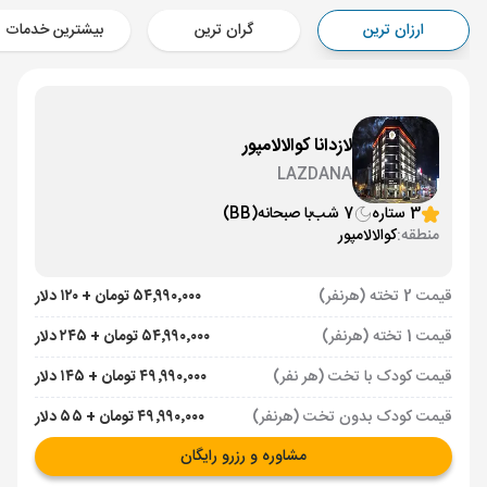
Aircraft - ایران ایرتور (Economy)
ارزان ترین
گران ترین
بیشترین خدمات
برنامه برگشت :
02 آذر
ساعت: 12:00
کوالالامپور ,
فرودگاه بین‌المللی کوالالامپور KUL
مدت پرواز :
07:50
تهران ,
فرودگاه بین‌المللی امام خمینی IKA
لازدانا کوالالامپور
Aircraft - ایران ایرتور (Economy)
LAZDANA
3 ستاره
7 شب
با صبحانه
(BB)
منطقه:
کوالالامپور
قیمت 2 تخته (هرنفر)
۵۴٬۹۹۰٬۰۰۰ تومان + ۱۲۰ دلار
قیمت 1 تخته (هرنفر)
۵۴٬۹۹۰٬۰۰۰ تومان + ۲۴۵ دلار
قیمت کودک با تخت (هر نفر)
۴۹٬۹۹۰٬۰۰۰ تومان + ۱۴۵ دلار
قیمت کودک بدون تخت (هرنفر)
۴۹٬۹۹۰٬۰۰۰ تومان + ۵۵ دلار
مشاوره و رزرو رایگان