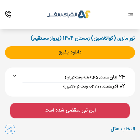
تور مالزی (کوالالامپور) زمستان 1404 (پرواز مستقیم)
دانلود پکیج
24 آبان
ساعت: 06:45
(به وقت تهران)
02 آذر
ساعت: 12:00
(به وقت کوالالامپور)
برنامه رفت :
24 آبان
ساعت : 06:45
این تور منقضی شده است
تهران ,
فرودگاه بین‌المللی امام خمینی IKA
مدت پرواز :
07:40
انتخاب هتل
کوالالامپور ,
فرودگاه بین‌المللی کوالالامپور KUL