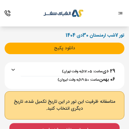
تور 7شب ارمنستان 30دی 1404
دانلود پکیج
29 دی
ساعت: 17:05
(به وقت تهران)
06 بهمن
ساعت: 19:50
(به وقت ایروان)
برنامه رفت :
29 دی
ساعت : 17:05
متاسفانه ظرفیت این تور در این تاریخ تکمیل شده، تاریخ
دیگری انتخاب کنید.
تهران ,
فرودگاه بین‌المللی امام خمینی IKA
مدت پرواز :
02:00
ایروان ,
فرودگاه بین‌المللی زوارتنوتس EVN