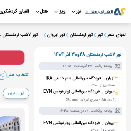
تور
ویزا
هتل
الفبای گردشگری
الفبای سفر
تور
تور ارمنستان
تور ایروان
تور 7شب ارمنستان 28و30 آذر 1404
تور 7شب ارمنستان 28و30 آذر 1404
برنامه رفت :
25 آذر
ساعت : 14:15
انتخاب هتل
تهران ,
فرودگاه بین‌المللی امام خمینی IKA
مدت پرواز :
02:00
ایروان ,
فرودگاه بین‌المللی زوارتنوتس EVN
ارزان ترین
Aircraft - معراج ایر (Economy)
برنامه برگشت :
02 دی
ساعت: 16:45
ایروان ,
فرودگاه بین‌المللی زوارتنوتس EVN
مدت پرواز :
02:00