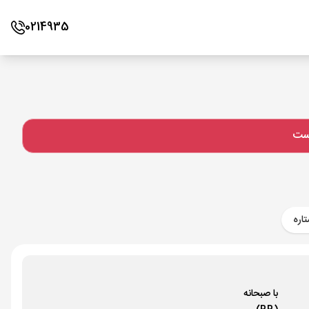
0214935
است
اره
با صبحانه