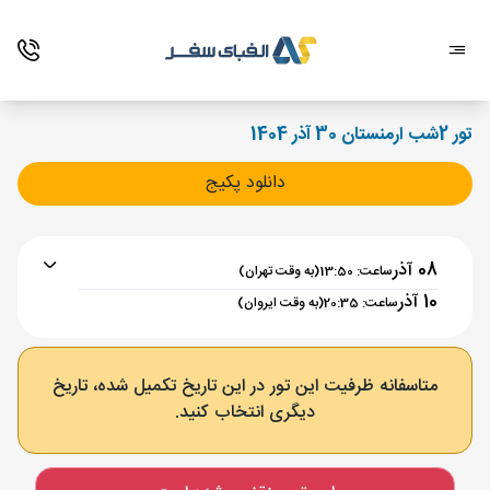
تور 2شب ارمنستان 30 آذر 1404
دانلود پکیج
08 آذر
ساعت: 13:50
(به وقت تهران)
10 آذر
ساعت: 20:35
(به وقت ایروان)
برنامه رفت :
08 آذر
ساعت : 13:50
متاسفانه ظرفیت این تور در این تاریخ تکمیل شده، تاریخ
دیگری انتخاب کنید.
تهران ,
فرودگاه بین‌المللی امام خمینی IKA
مدت پرواز :
02:00
ایروان ,
فرودگاه بین‌المللی زوارتنوتس EVN