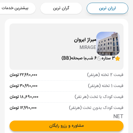
Aircraft - کاسپین (Economy)
ارزان ترین
گران ترین
بیشترین خدمات
برنامه برگشت :
13 آذر
ساعت: 19:50
ایروان ,
فرودگاه بین‌المللی زوارتنوتس EVN
مدت پرواز :
02:00
تهران ,
فرودگاه بین‌المللی امام خمینی IKA
میراژ ایروان
Aircraft - کاسپین (Economy)
MIRAGE
3 ستاره
6 شب
با صبحانه
(BB)
قیمت 2 تخته (هرنفر)
۲۲٬۹۹۰٬۰۰۰ تومان
قیمت 1 تخته (هرنفر)
۳۰٬۹۹۰٬۰۰۰ تومان
قیمت کودک با تخت (هر نفر)
۱۸٬۶۹۰٬۰۰۰ تومان
قیمت کودک بدون تخت (هرنفر)
۱۲٬۹۹۰٬۰۰۰ تومان
NET
مشاوره و رزرو رایگان