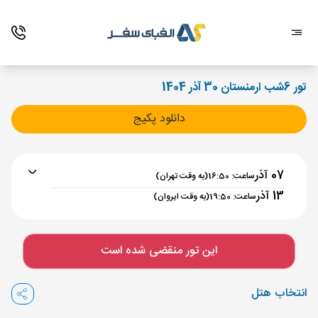
تور 6شب ارمنستان 30 آذر 1404
دانلود پکیج
07 آذر
ساعت: 16:50
(به وقت تهران)
13 آذر
ساعت: 19:50
(به وقت ایروان)
برنامه رفت :
07 آذر
ساعت : 16:50
این تور منقضی شده است
تهران ,
فرودگاه بین‌المللی امام خمینی IKA
مدت پرواز :
02:00
انتخاب هتل
ایروان ,
فرودگاه بین‌المللی زوارتنوتس EVN