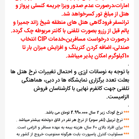
امارات،درصورت عدم صدور ویزا جریمه کنسلی پرواز و
هتل از مبلغ تور کسرخواهد شد.
ترانسفر فرودگاهی هتل های منطقه شیخ زائد جمیرا و
پالم قبل از رزرو بصورت تلفنی با کانتر مربوطه چک گردد
.
درصورت درخواست مسافرین،خدمات CIP انتخاب
صندلی، اضافه کردن کترینگ و افزایش میزان بار تا
10کیلوگرم امکان پذیر میباشد.
.
با توجه به نوسانات ارزی و احتمال تغییرات نرخ هتل ها
بعلت تعدد برگزاری نمایشگاه ها در دبی، هماهنگی
تلفنی جهت کانفرم نهایی با کارشناسان فروش
الزامیست.
.
***
نرخ کودک زیر 2 سال
2.990.000
تومان می باشد.
***
نرخ تریپل (نفر سوم) از نرخ هر نفر در اتاق دوتخته بیشتر میباشد .
***
برای افراد بالای 60 سال، هزینه بیمه به عهده مسافر و الزامی است.
***
مسئولیت کنترل پاسپورت بابت هرگونه ممنوعیت خروج از کشور به