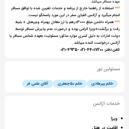
عهده مسافر میباشد.
***
استفاده از راهنما خارج از برنامه و خدمات تعیین شده با توافق مسافر
انجام میگیرد و آژانس الفبای سفر در این مورد پاسخگو نیست.
***
همراه داشتن مبلغ 3000درهم یا ارز معادل بهمراه وچرهتل + بلیط
رفت و برگشت+ویزا الزامی بوده و درصورت عدم پذیرش مسافر توسط
دولت امارات به دلیل کسری موارد مذکور؛ مسئولیت بعهده شخص مسافر یا
آژانس درخواست کننده میباشد .
تلفن دفتر: 44017200-021 -4935-021
مسئولین تور
خانم پیرهادی
خانم ملاجعفری
آقای علمی فر
خدمات آژانس
ویزا
اقامت در هتل