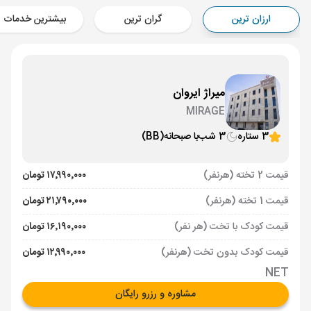
Aircraft - معراج (Economy)
ارزان ترین
گران ترین
بیشترین خدمات
برنامه برگشت :
23 آبان
ساعت: 19:40
ایروان ,
فرودگاه بین‌المللی زوارتنوتس EVN
مدت پرواز :
02:00
تهران ,
فرودگاه بین‌المللی امام خمینی IKA
میراژ ایروان
Aircraft - کاسپین (Economy)
MIRAGE
3 ستاره
3 شب
با صبحانه
(BB)
قیمت 2 تخته (هرنفر)
۱۷٬۹۹۰٬۰۰۰ تومان
قیمت 1 تخته (هرنفر)
۲۱٬۷۹۰٬۰۰۰ تومان
قیمت کودک با تخت (هر نفر)
۱۶٬۱۹۰٬۰۰۰ تومان
قیمت کودک بدون تخت (هرنفر)
۱۲٬۹۹۰٬۰۰۰ تومان
NET
مشاوره و رزرو رایگان