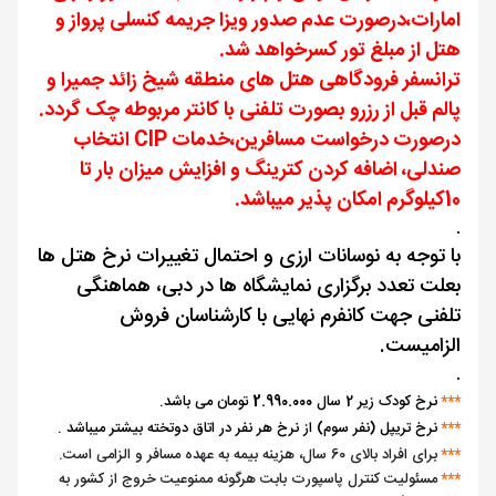
امارات،درصورت عدم صدور ویزا جریمه کنسلی پرواز و
هتل از مبلغ تور کسرخواهد شد.
ترانسفر فرودگاهی هتل های منطقه شیخ زائد جمیرا و
پالم قبل از رزرو بصورت تلفنی با کانتر مربوطه چک گردد
.
درصورت درخواست مسافرین،خدمات CIP انتخاب
صندلی، اضافه کردن کترینگ و افزایش میزان بار تا
10کیلوگرم امکان پذیر میباشد.
.
با توجه به نوسانات ارزی و احتمال تغییرات نرخ هتل ها
بعلت تعدد برگزاری نمایشگاه ها در دبی، هماهنگی
تلفنی جهت کانفرم نهایی با کارشناسان فروش
الزامیست.
.
***
نرخ کودک زیر 2 سال
2.990.000
تومان می باشد.
***
نرخ تریپل (نفر سوم) از نرخ هر نفر در اتاق دوتخته بیشتر میباشد .
***
برای افراد بالای 60 سال، هزینه بیمه به عهده مسافر و الزامی است.
***
مسئولیت کنترل پاسپورت بابت هرگونه ممنوعیت خروج از کشور به