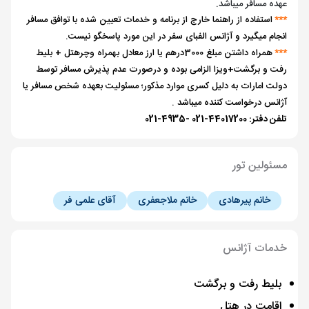
عهده مسافر میباشد.
***
استفاده از راهنما خارج از برنامه و خدمات تعیین شده با توافق مسافر
انجام میگیرد و آژانس الفبای سفر در این مورد پاسخگو نیست.
***
همراه داشتن مبلغ 3000درهم یا ارز معادل بهمراه وچرهتل + بلیط
رفت و برگشت+ویزا الزامی بوده و درصورت عدم پذیرش مسافر توسط
دولت امارات به دلیل کسری موارد مذکور؛ مسئولیت بعهده شخص مسافر یا
آژانس درخواست کننده میباشد .
تلفن دفتر: 44017200-021 -4935-021
مسئولین تور
خانم پیرهادی
خانم ملاجعفری
آقای علمی فر
خدمات آژانس
بلیط رفت و برگشت
اقامت در هتل