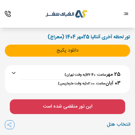
تور لحظه آخری آنتالیا 25مهر 1404 (معراج)
دانلود پکیج
25 مهر
ساعت: 22:40
(به وقت تهران)
03 آبان
ساعت: 02:00
(به وقت مارماریس)
برنامه رفت :
25 مهر
ساعت : 22:40
این تور منقضی شده است
تهران ,
فرودگاه بین‌المللی امام خمینی IKA
مدت پرواز :
03:30
انتخاب هتل
مارماریس ,
فرودگاه دالامان DLM