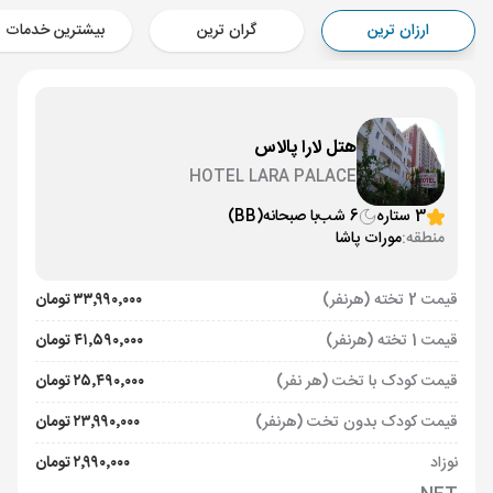
Aircraft - معراج ایر (Economy)
ارزان ترین
گران ترین
بیشترین خدمات
برنامه برگشت :
03 آبان
ساعت: 02:00
مارماریس ,
فرودگاه دالامان DLM
مدت پرواز :
03:30
تهران ,
فرودگاه بین‌المللی امام خمینی IKA
هتل لارا پالاس
Aircraft - معراج ایر (Economy)
HOTEL LARA PALACE
3 ستاره
6 شب
با صبحانه
(BB)
منطقه:
مورات پاشا
قیمت 2 تخته (هرنفر)
۳۳٬۹۹۰٬۰۰۰ تومان
قیمت 1 تخته (هرنفر)
۴۱٬۵۹۰٬۰۰۰ تومان
قیمت کودک با تخت (هر نفر)
۲۵٬۴۹۰٬۰۰۰ تومان
قیمت کودک بدون تخت (هرنفر)
۲۳٬۹۹۰٬۰۰۰ تومان
نوزاد
۲٬۹۹۰٬۰۰۰ تومان