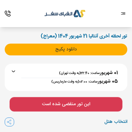
تور لحظه آخری آنتالیا 21 شهریور 1404 (معراج)
دانلود پکیج
01 شهریور
ساعت: 22:40
(به وقت تهران)
05 شهریور
ساعت: 02:00
(به وقت مارماریس)
برنامه رفت :
01 شهریور
ساعت : 22:40
این تور منقضی شده است
تهران ,
فرودگاه بین‌المللی امام خمینی IKA
مدت پرواز :
03:30
انتخاب هتل
مارماریس ,
فرودگاه دالامان DLM