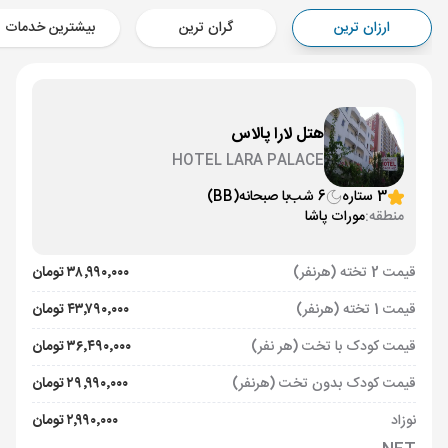
Aircraft - معراج (Economy)
ارزان ترین
گران ترین
بیشترین خدمات
برنامه برگشت :
05 شهریور
ساعت: 02:00
مارماریس ,
فرودگاه دالامان DLM
مدت پرواز :
03:30
تهران ,
فرودگاه بین‌المللی امام خمینی IKA
هتل لارا پالاس
Aircraft - معراج (Economy)
HOTEL LARA PALACE
3 ستاره
6 شب
با صبحانه
(BB)
منطقه:
مورات پاشا
قیمت 2 تخته (هرنفر)
۳۸٬۹۹۰٬۰۰۰ تومان
قیمت 1 تخته (هرنفر)
۴۳٬۷۹۰٬۰۰۰ تومان
قیمت کودک با تخت (هر نفر)
۳۶٬۴۹۰٬۰۰۰ تومان
قیمت کودک بدون تخت (هرنفر)
۲۹٬۹۹۰٬۰۰۰ تومان
نوزاد
۲٬۹۹۰٬۰۰۰ تومان