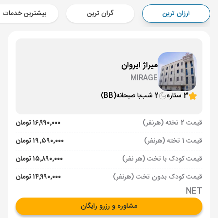
Aircraft - کاسپین (Economy)
ارزان ترین
گران ترین
بیشترین خدمات
برنامه برگشت :
25 شهریور
ساعت: 14:25
ایروان ,
فرودگاه بین‌المللی زوارتنوتس EVN
مدت پرواز :
02:00
تهران ,
فرودگاه بین‌المللی امام خمینی IKA
میراژ ایروان
Aircraft - کاسپین (Economy)
MIRAGE
3 ستاره
2 شب
با صبحانه
(BB)
قیمت 2 تخته (هرنفر)
۱۶٬۹۹۰٬۰۰۰ تومان
قیمت 1 تخته (هرنفر)
۱۹٬۵۹۰٬۰۰۰ تومان
قیمت کودک با تخت (هر نفر)
۱۵٬۸۹۰٬۰۰۰ تومان
قیمت کودک بدون تخت (هرنفر)
۱۴٬۹۹۰٬۰۰۰ تومان
NET
مشاوره و رزرو رایگان