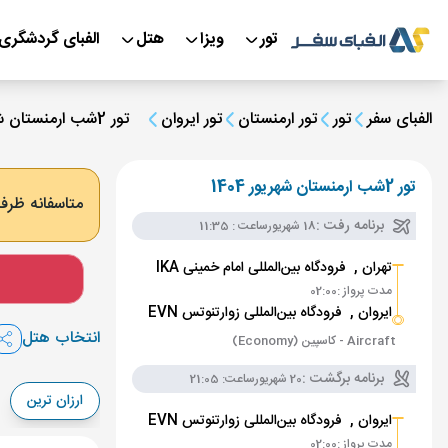
تور
ویزا
هتل
الفبای گردشگری
الفبای سفر
تور
تور ارمنستان
تور ایروان
تور 2شب ارمنستان شهریور 1404
تور 2شب ارمنستان شهریور 1404
متاسفانه ظرفی
برنامه رفت :
18 شهریور
ساعت : 11:35
تهران ,
فرودگاه بین‌المللی امام خمینی IKA
مدت پرواز :
02:00
ایروان ,
فرودگاه بین‌المللی زوارتنوتس EVN
انتخاب هتل
Aircraft - کاسپین (Economy)
برنامه برگشت :
20 شهریور
ساعت: 21:05
ارزان ترین
ایروان ,
فرودگاه بین‌المللی زوارتنوتس EVN
مدت پرواز :
02:00