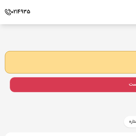
0214935
است
اره