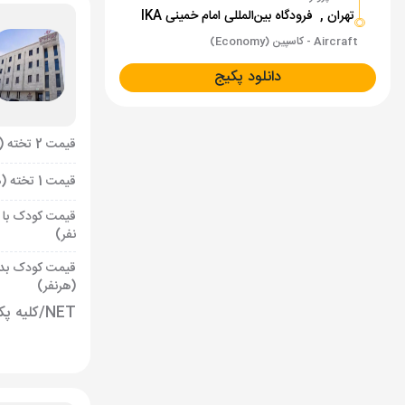
تهران ,
فرودگاه بین‌المللی امام خمینی IKA
Aircraft - کاسپین (Economy)
دانلود پکیج
قیمت 2 تخته (هرنفر)
قیمت 1 تخته (هرنفر)
قیمت کودک با 
نفر)
قیمت کودک بد
(هرنفر)
NET/کلیه پکیج برای ساعت های صبح دارای 1.000.000 تومان افزایش نرخ می باشد