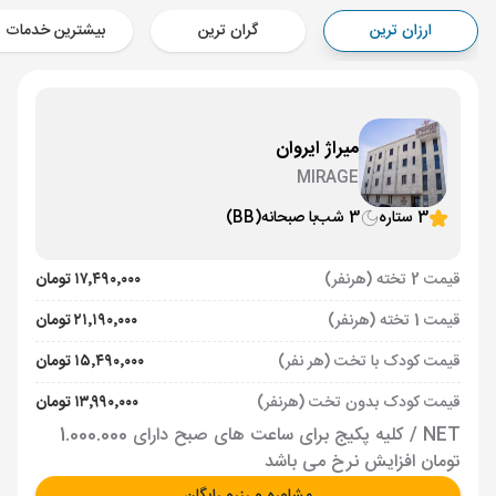
Aircraft - کاسپین (Economy)
ارزان ترین
گران ترین
بیشترین خدمات
برنامه برگشت :
18 شهریور
ساعت: 20:30
ایروان ,
فرودگاه بین‌المللی زوارتنوتس EVN
مدت پرواز :
02:00
تهران ,
فرودگاه بین‌المللی امام خمینی IKA
میراژ ایروان
Aircraft - معراج (Economy)
MIRAGE
3 ستاره
3 شب
با صبحانه
(BB)
قیمت 2 تخته (هرنفر)
۱۷٬۴۹۰٬۰۰۰ تومان
قیمت 1 تخته (هرنفر)
۲۱٬۱۹۰٬۰۰۰ تومان
قیمت کودک با تخت (هر نفر)
۱۵٬۴۹۰٬۰۰۰ تومان
قیمت کودک بدون تخت (هرنفر)
۱۳٬۹۹۰٬۰۰۰ تومان
NET / کلیه پکیج برای ساعت های صبح دارای 1.000.000
تومان افزایش نرخ می باشد