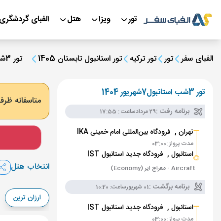
تور
ویزا
هتل
الفبای گردشگری
الفبای سفر
تور
تور ترکیه
تور استانبول تابستان 1405
تور 3شب استانبول7شهریور 1404
تور 3شب استانبول7شهریور 1404
متاسفانه ظرفی
برنامه رفت :
29 مرداد
ساعت : 17:55
تهران ,
فرودگاه بین‌المللی امام خمینی IKA
مدت پرواز :
03:00
استانبول ,
فرودگاه جدید استانبول IST
انتخاب هتل
Aircraft - معراج ایر (Economy)
برنامه برگشت :
01 شهریور
ساعت: 10:20
ارزان ترین
استانبول ,
فرودگاه جدید استانبول IST
مدت پرواز :
03:00