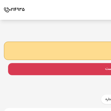
0214935
است
اره