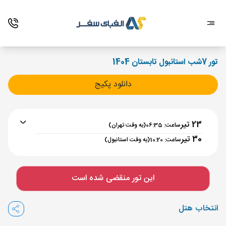
تور 7شب استانبول تابستان 1404
دانلود پکیج
23 تیر
ساعت: 06:35
(به وقت تهران)
30 تیر
ساعت: 10:20
(به وقت استانبول)
برنامه رفت :
23 تیر
ساعت : 06:35
این تور منقضی شده است
تهران ,
فرودگاه بین‌المللی امام خمینی IKA
مدت پرواز :
03:00
انتخاب هتل
استانبول ,
فرودگاه جدید استانبول IST