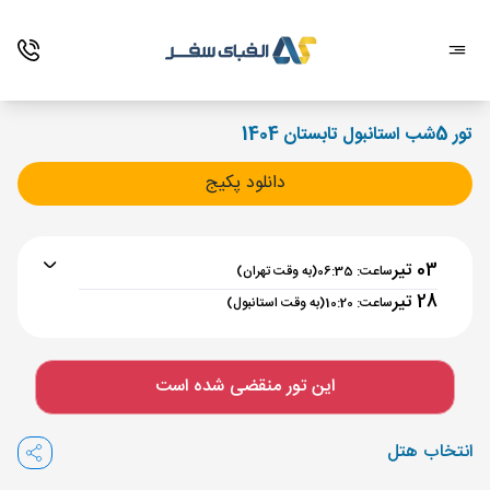
تور 5شب استانبول تابستان 1404
دانلود پکیج
03 تیر
ساعت: 06:35
(به وقت تهران)
28 تیر
ساعت: 10:20
(به وقت استانبول)
برنامه رفت :
03 تیر
ساعت : 06:35
این تور منقضی شده است
تهران ,
فرودگاه بین‌المللی امام خمینی IKA
مدت پرواز :
03:00
انتخاب هتل
استانبول ,
فرودگاه جدید استانبول IST