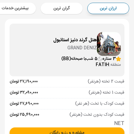
Aircraft - معراج ایر (Economy)
ارزان ترین
گران ترین
بیشترین خدمات
برنامه برگشت :
28 تیر
ساعت: 10:20
استانبول ,
فرودگاه جدید استانبول IST
مدت پرواز :
03:00
تهران ,
فرودگاه بین‌المللی امام خمینی IKA
هتل گرند دنیز استانبول
Aircraft - معراج ایر (Economy)
GRAND DENIZ
3 ستاره
5 شب
با صبحانه
(BB)
منطقه:
FATIH
قیمت 2 تخته (هرنفر)
۲۷٬۱۹۰٬۰۰۰ تومان
قیمت 1 تخته (هرنفر)
۳۲٬۰۹۰٬۰۰۰ تومان
قیمت کودک با تخت (هر نفر)
۲۷٬۶۹۰٬۰۰۰ تومان
قیمت کودک بدون تخت (هرنفر)
۲۵٬۴۹۰٬۰۰۰ تومان
NET
مشاوره و رزرو رایگان