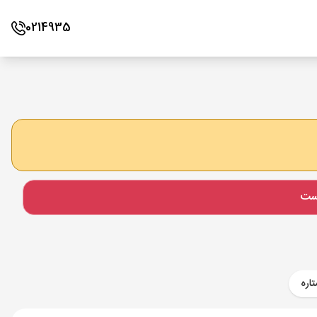
0214935
است
اره