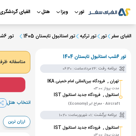
تور
ویزا
هتل
الفبای گردشگری
الفبای سفر
تور
تور ترکیه
تور استانبول تابستان 1405
تور 6شب استانبول تابستان 1404
تور 6شب استانبول تابستان 1404
متاسفانه ظرفی
برنامه رفت :
26 مرداد
ساعت : 06:30
تهران ,
فرودگاه بین‌المللی امام خمینی IKA
مدت پرواز :
03:00
استانبول ,
فرودگاه جدید استانبول IST
انتخاب هتل
Aircraft - معراج ایر (Economy)
برنامه برگشت :
01 شهریور
ساعت: 10:20
ارزان ترین
استانبول ,
فرودگاه جدید استانبول IST
مدت پرواز :
03:00