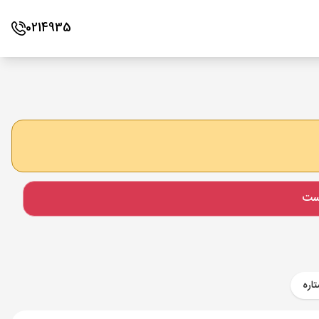
0214935
است
اره