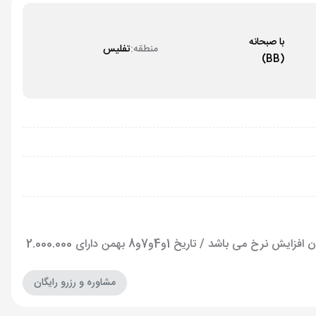
با صبحانه
منطقه:
تفلیس
(BB)
NET تاریخ 23و24و27 دی طبق پکیج می باشد/ تاریخ 30 دی دارای 1.000.000 تومان افزایش نرخ می باشد / تاریخ 1و4و7و8 بهمن دارای 2.000.000
مشاوره و رزرو رایگان