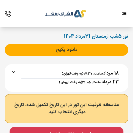
تور 5شب ارمنستان 31مرداد 1404
دانلود پکیج
18 مرداد
ساعت: 17:30
(به وقت تهران)
23 مرداد
ساعت: 21:05
(به وقت ایروان)
برنامه رفت :
18 مرداد
ساعت : 17:30
متاسفانه ظرفیت این تور در این تاریخ تکمیل شده، تاریخ
دیگری انتخاب کنید.
تهران ,
فرودگاه بین‌المللی امام خمینی IKA
مدت پرواز :
02:00
ایروان ,
فرودگاه بین‌المللی زوارتنوتس EVN