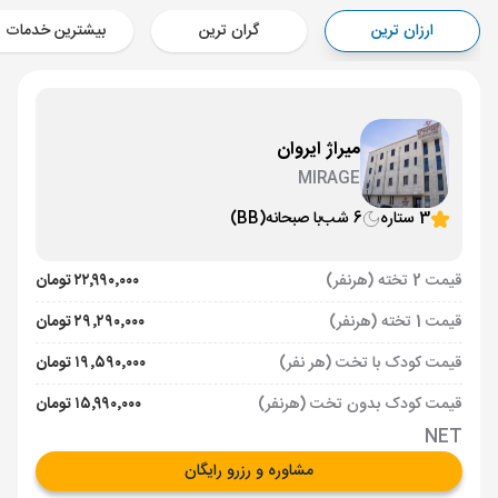
Aircraft - کاسپین (Economy)
ارزان ترین
گران ترین
بیشترین خدمات
برنامه برگشت :
20 مرداد
ساعت: 20:35
ایروان ,
فرودگاه بین‌المللی زوارتنوتس EVN
مدت پرواز :
02:00
تهران ,
فرودگاه بین‌المللی امام خمینی IKA
میراژ ایروان
Aircraft - کاسپین (Economy)
MIRAGE
3 ستاره
6 شب
با صبحانه
(BB)
قیمت 2 تخته (هرنفر)
۲۲٬۹۹۰٬۰۰۰ تومان
قیمت 1 تخته (هرنفر)
۲۹٬۲۹۰٬۰۰۰ تومان
قیمت کودک با تخت (هر نفر)
۱۹٬۵۹۰٬۰۰۰ تومان
قیمت کودک بدون تخت (هرنفر)
۱۵٬۹۹۰٬۰۰۰ تومان
NET
مشاوره و رزرو رایگان