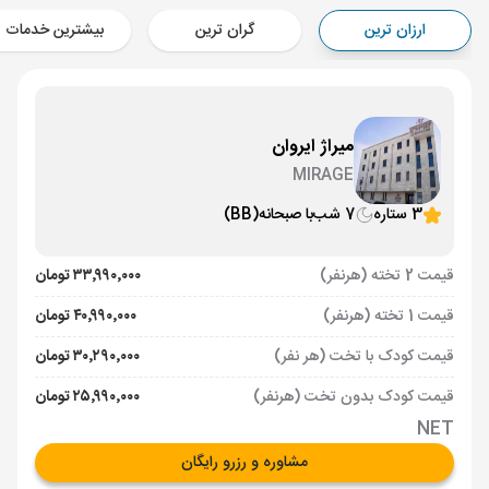
Aircraft - کاسپین (Economy)
ارزان ترین
گران ترین
بیشترین خدمات
برنامه برگشت :
18 تیر
ساعت: 19:40
ایروان ,
فرودگاه بین‌المللی زوارتنوتس EVN
مدت پرواز :
02:00
تهران ,
فرودگاه بین‌المللی امام خمینی IKA
میراژ ایروان
Aircraft - کاسپین (Economy)
MIRAGE
3 ستاره
7 شب
با صبحانه
(BB)
قیمت 2 تخته (هرنفر)
۳۳٬۹۹۰٬۰۰۰ تومان
قیمت 1 تخته (هرنفر)
۴۰٬۹۹۰٬۰۰۰ تومان
قیمت کودک با تخت (هر نفر)
۳۰٬۲۹۰٬۰۰۰ تومان
قیمت کودک بدون تخت (هرنفر)
۲۵٬۹۹۰٬۰۰۰ تومان
NET
مشاوره و رزرو رایگان