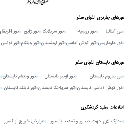
تورهای چارتری الفبای سفر
تور آنتالیا
تور روسیه
تور سریلانکا
تور ژاپن
تور آفریقا
تور مارماریس
تور کوش آداسی
تور ارمنستان
تور ویتنام
تور تونس
تورهای تابستان الفبای سفر
تور بدروم تابستان
تور ازمیر تابستان
تور ویتنام تابستان
ت
تور کوش آداسی تابستان
تور سریلانکا تابستان
تور تایلند تابستان
ت
اطلاعات مفید گردشگری
مدارک لازم جهت صدور و تمدید پاسپورت
عوارض خروج از کشور