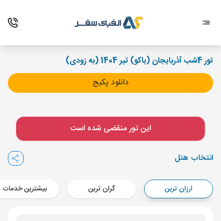
تور 4شب آذربایجان (باکو) تیر 1404 (به زودی)
دانلود پکیج
این تور منقضی شده است
انتخاب هتل
ارزان ترین
گران ترین
بیشترین خدمات