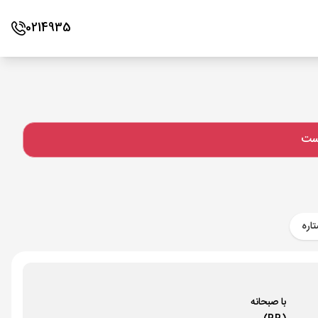
0214935
است
اره
با صبحانه