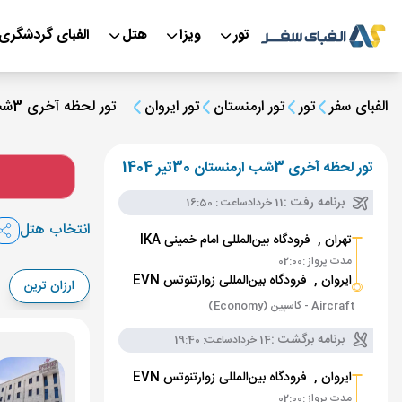
تور
ویزا
هتل
الفبای گردشگری
الفبای سفر
تور
تور ارمنستان
تور ایروان
تور لحظه آخری 3شب ارمنستان 30تیر 1404
تور لحظه آخری 3شب ارمنستان 30تیر 1404
برنامه رفت :
11 خرداد
ساعت : 16:50
انتخاب هتل
تهران ,
فرودگاه بین‌المللی امام خمینی IKA
مدت پرواز :
02:00
ایروان ,
فرودگاه بین‌المللی زوارتنوتس EVN
ارزان ترین
Aircraft - کاسپین (Economy)
برنامه برگشت :
14 خرداد
ساعت: 19:40
ایروان ,
فرودگاه بین‌المللی زوارتنوتس EVN
مدت پرواز :
02:00