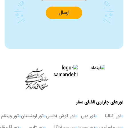
ارسال
تورهای چارتری الفبای سفر
تور آنتالیا
تور دبی
تور کوش آداسی
تور ارمنستان
تور ویتنام
تور مارماریس
تور روسیه
تور سریلانکا
تور ژاپن
تور آفریقا