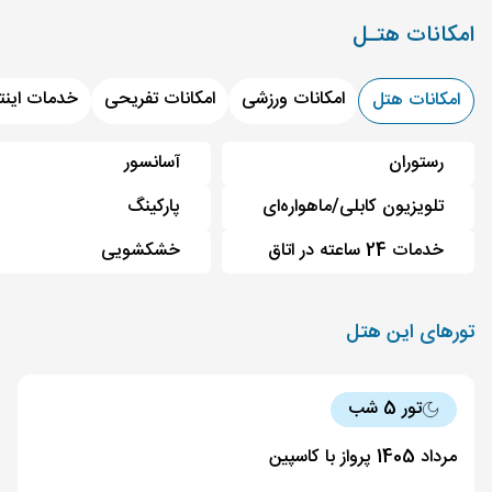
امکانات هتـل
امکانات ورزشی
امکانات تفریحی
خدمات اینت
امکانات هتل
رستوران
آسانسور
تلویزیون کابلی/ماهواره‌ای
پارکینگ
خدمات 24 ساعته در اتاق
خشکشویی
تورهای این هتل
تور 5 شب
مرداد 1405 پرواز با کاسپین