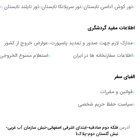
تور کوش آداسی تابستان
تور سریلانکا تابستان
تور تایلند تابستان
ت
اطلاعات مفید گردشگری
مدارک لازم جهت صدور و تمدید پاسپورت
عوارض خروج از کشور
اطلاعات سفارتخانه ها در ایران
استعلام ممنوع الخروجی
الفبای سفر
قوانین و مقررات
سیاست حفظ حریم شخصی
آدرس:
فلکه دوم صادقیه-ابتدای اشرفی اصفهانی-نبش سازمان آب غربی-
نبش گلستان دوم-پلاک1