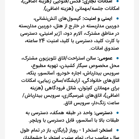
امکانات تجاری:
فکس/فتوکپی (هزینه اضافی)،
امکانات جلسه/مهمانی (هزینه اضافی).
ایمنی و امنیت:
کپسول‌های آتش‌نشانی،
دوربین مداربسته در خارج از هتل، دوربین مداربسته
در مناطق مشترک، آلارم دود، آژیر امنیتی، دسترسی
با کارت کلید، دسترسی با کلید، امنیت 24 ساعته،
صندوق امانات.
عمومی:
سالن استراحت/اتاق تلویزیون مشترک،
محل مخصوص سیگار کشیدن، تهویه مطبوع،
سرویس بیدارباش، اجاره خودرو، آسانسور، پنکه،
اتاق‌های خانوادگی، آرایشگاه/سالن زیبایی، امکانات
برای مهمانان کم‌توان، شاتل فرودگاهی (هزینه
اضافی)، اتاق‌های غیرسیگاری، سرویس بیدارباش/
ساعت زنگ‌دار، سرویس اتاق.
دسترسی:
واحد در طبقه همکف، دسترسی به
طبقات بالا با آسانسور، قابل دسترسی با ویلچر.
استخر:
استخر 1 - روباز (رایگان، باز در تمام طول
سال، مناسب برای تمام سنین، استخر با چشم‌انداز،