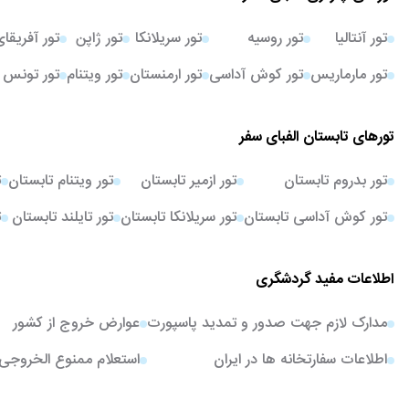
تور آنتالیا
تور روسیه
تور سریلانکا
تور ژاپن
تور آفریقا
تور مارماریس
تور کوش آداسی
تور ارمنستان
تور ویتنام
تور تونس
تورهای تابستان الفبای سفر
تور بدروم تابستان
تور ازمیر تابستان
تور ویتنام تابستان
ت
تور کوش آداسی تابستان
تور سریلانکا تابستان
تور تایلند تابستان
ت
اطلاعات مفید گردشگری
مدارک لازم جهت صدور و تمدید پاسپورت
عوارض خروج از کشور
اطلاعات سفارتخانه ها در ایران
استعلام ممنوع الخروجی