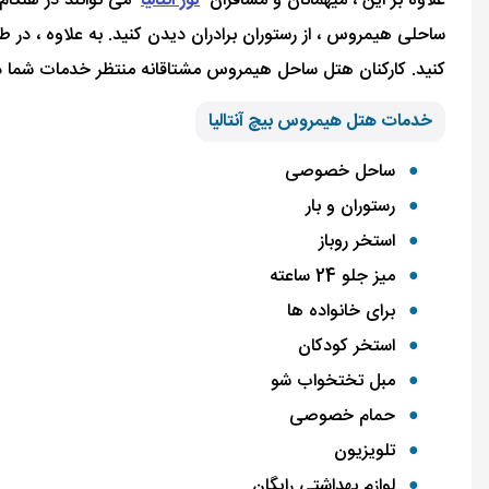
علاوه بر این ، میهمانان و مسافران
تور آنتالیا
می توانند در هنگام
کنید. کارکنان هتل ساحل هیمروس مشتاقانه منتظر خدمات شما در
خدمات هتل هیمروس بیچ آنتالیا
ساحل خصوصی
رستوران و بار
استخر روباز
میز جلو 24 ساعته
برای خانواده ها
استخر کودکان
مبل تختخواب شو
حمام خصوصی
تلویزیون
لوازم بهداشتی رایگان