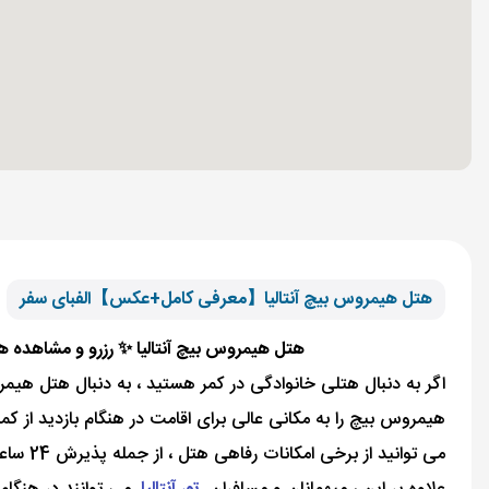
هتل هیمروس بیچ آنتالیا【معرفی کامل+عکس】الفبای سفر
هتل هیمروس بیچ آنتالیا ✨ رزرو و مشاهده هتل 5 ستاره هیمروس بیچ آنتالیا ⭐. برای مشاهده نظرات هتل ساحلی هیمروس بیچ آنتالیا با الفبای سفر ه
هیمروس بیچ را به مکانی عالی برای اقامت در هنگام بازدید از ک
می توانید از برخی امکانات رفاهی هتل ، از جمله پذیرش 24 ساعته ، صرافی و محل نگهداری چمدان استفاده کنید.