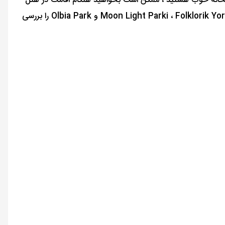
 میخانه خوب هستید ، ممکن است بخواهید هنگام اقامت در هتل
ساحلی هیمروس ، از رستوران برادران دیدن کنید. به علاوه ، در طول سفر ، فراموش نکنید که برخی از پارک های معروف مانند Moon Light Parki ، Folklorik Yoruk Parki و Olbia Park را بررسی