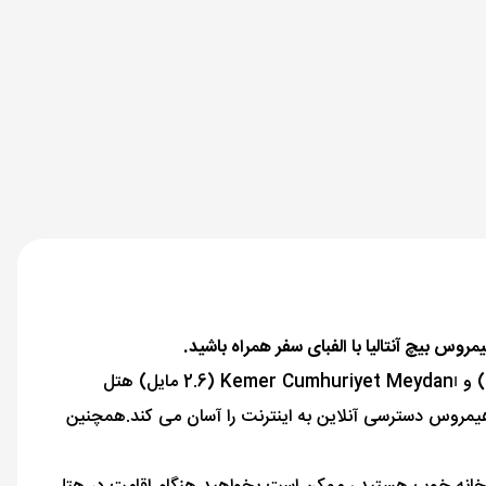
اگر به دنبال هتلی خانوادگی در کمر هستید ، به دنبال هتل هیمروس بیچ باشید. مکانهای دیدنی نزدیک مانند Çaliş Tepesi (1.4 مایل) و Kemer Cumhuriyet Meydanı (2.6 مایل) هتل
ی هیمروس دسترسی آنلاین به اینترنت را آسان می کند.همچنین