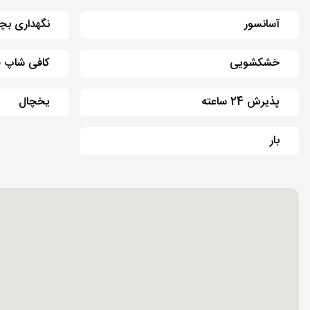
آسانسور
نگهداری بچ
خشکشویی
کافی شاپ ف
پذیرش 24 ساعته
یخچال
بار