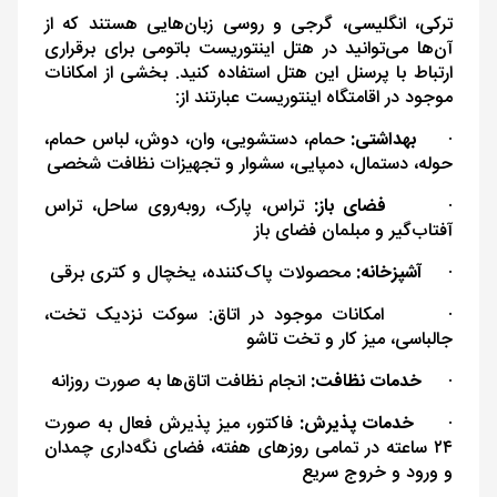
ترکی، انگلیسی، گرجی و روسی زبان‌هایی هستند که از
آن‌ها می‌توانید در هتل اینتوریست باتومی برای برقراری
ارتباط با پرسنل این هتل استفاده کنید. بخشی از امکانات
موجود در اقامتگاه اینتوریست عبارتند از:
·
بهداشتی:
حمام، دستشویی، وان، دوش، لباس حمام،
حوله، دستمال، دمپایی، سشوار و تجهیزات نظافت شخصی
·
فضای باز:
تراس، پارک، روبه‌روی ساحل، تراس
آفتاب‌گیر و مبلمان فضای باز
·
آشپزخانه:
محصولات پاک‌کننده، یخچال و کتری برقی
·
امکانات موجود در اتاق: سوکت نزدیک تخت،
جا‌لباسی، میز کار و تخت تاشو
·
خدمات نظافت:
انجام نظافت اتاق‌ها به ‌صورت روزانه
·
خدمات پذیرش:
فاکتور، میز پذیرش فعال به ‌صورت
۲۴ ساعته در تمامی روزهای هفته، فضای نگه‌داری چمدان
و ورود و خروج سریع