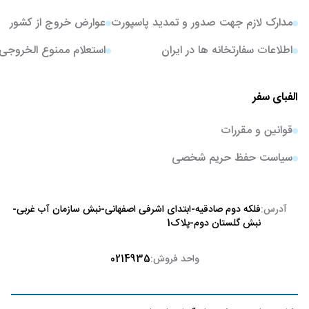
مدارک لازم جهت صدور و تمدید پاسپورت
عوارض خروج از کشور
اطلاعات سفارتخانه ها در ایران
استعلام ممنوع الخروجی
الفبای سفر
قوانین و مقررات
سیاست حفظ حریم شخصی
آدرس:
فلکه دوم صادقیه-ابتدای اشرفی اصفهانی-نبش سازمان آب غربی-
نبش گلستان دوم-پلاک1
واحد فروش:
0214935