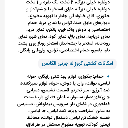
دونفره خیلی بزرگ، 2 تخت یک نفره و 1 تخت
دونفره خیلی بزرگ، دارای استخر با چشم‌انداز و
جکوزی، اتاق خانوادگی جادار با تهویه مطبوع،
دیوارهای عایق صدا، تراس با نمای دریا، حمام
اختصاصی با دوش واک-این، بالکن، نمای دریا،
نمای دریاچه، نمای باغ، نمای کوه، نمای شهر، نمای
رودخانه، استخر با چشم‌انداز، استخر روباز روی پشت
بام، پاسیو، حمام اختصاصی، تراس، وای‌فای رایگان.
امکانات کشتی کروز له جرنی الگانس
حمام:
جکوزی، لوازم بهداشتی رایگان، حوله
لباسی، توالت، وان یا دوش، حوله، لوازم تمیزکننده،
ضد آلرژی، میز تحریر، قسمت نشیمن، دمپایی،
چای/قهوه‌ساز، سشوار، مبلمان فضای باز، قسمت
غذاخوری در فضای باز، سرویس بیدارباش، دسترسی
به سالن استراحت ویژه، کمد لباس، جا لباسی،
قفسه خشک‌کن لباس، دستمال توالت، محافظ
ایمنی کودک، تهویه مطبوع مستقل در هر اتاق،