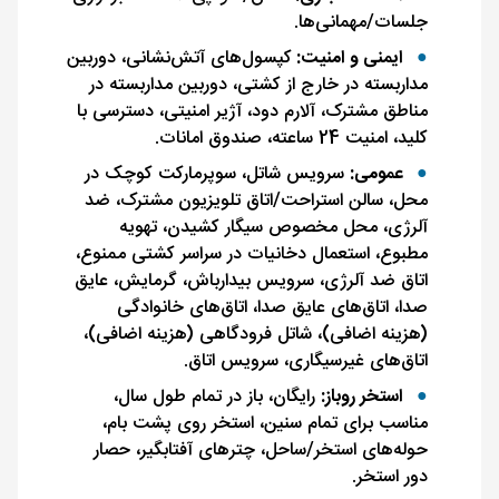
جلسات/مهمانی‌ها.
ایمنی و امنیت:
کپسول‌های آتش‌نشانی، دوربین
مداربسته در خارج از کشتی، دوربین مداربسته در
مناطق مشترک، آلارم دود، آژیر امنیتی، دسترسی با
کلید، امنیت 24 ساعته، صندوق امانات.
عمومی:
سرویس شاتل، سوپرمارکت کوچک در
محل، سالن استراحت/اتاق تلویزیون مشترک، ضد
آلرژی، محل مخصوص سیگار کشیدن، تهویه
مطبوع، استعمال دخانیات در سراسر کشتی ممنوع،
اتاق ضد آلرژی، سرویس بیدارباش، گرمایش، عایق
صدا، اتاق‌های عایق صدا، اتاق‌های خانوادگی
(هزینه اضافی)، شاتل فرودگاهی (هزینه اضافی)،
اتاق‌های غیرسیگاری، سرویس اتاق.
استخر روباز:
رایگان، باز در تمام طول سال،
مناسب برای تمام سنین، استخر روی پشت بام،
حوله‌های استخر/ساحل، چترهای آفتابگیر، حصار
دور استخر.